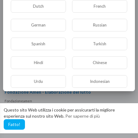
Fondazioneamen
34 Visualizzazioni
·
4 anni fa
Dutch
French
German
Russian
Spanish
Turkish
Hindi
Chinese
Urdu
Indonesian
00:04:10
Fondazione Amen - Elaborazione del lutto
Croatian
Hebrew
Fondazioneamen
32 Visualizzazioni
·
4 anni fa
Questo sito Web utilizza i cookie per assicurarti la migliore
esperienza sul nostro sito Web.
Per saperne di più
Bengali
Japanese
Fatto!
Portuguese
Italian