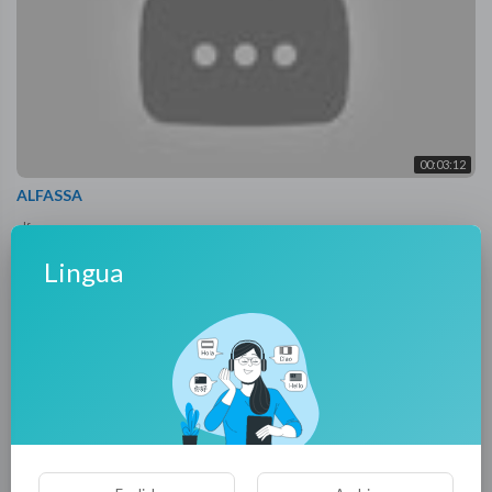
00:03:12
ALFASSA
alfassa
54 Visualizzazioni
·
4 anni fa
Lingua