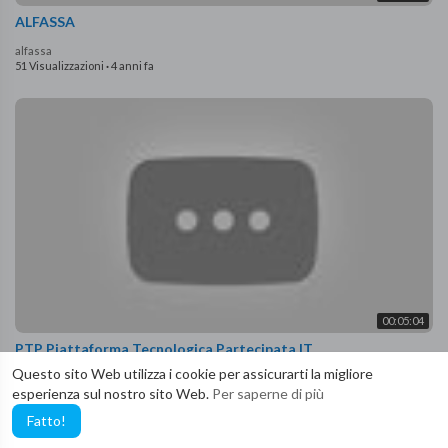
ALFASSA
alfassa
51 Visualizzazioni
·
4 anni fa
00:05:04
PTP Piattaforma Tecnologica Partecipata IT
Questo sito Web utilizza i cookie per assicurarti la migliore
alfassa
esperienza sul nostro sito Web.
Per saperne di più
39 Visualizzazioni
·
4 anni fa
Fatto!