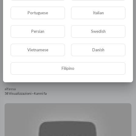
Portuguese
Italian
Persian
Swedish
Vietnamese
Danish
Filipino
00:01:01
Alfa Motions Presents [Angry Dragon Part 2]
alfassa
58 Visualizzazioni
·
4 anni fa