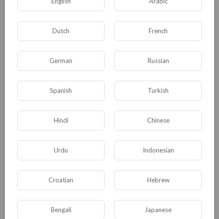
English
Arabic
00:02:00
Buon Natale
Dutch
French
alfassa
31 Visualizzazioni
·
4 anni fa
German
Russian
Spanish
Turkish
Hindi
Chinese
Urdu
Indonesian
00:02:02
Croatian
Hebrew
Alfassa
alfassa
Bengali
Japanese
52 Visualizzazioni
·
4 anni fa