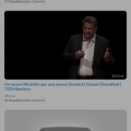
57 Visualizzazioni
·
3 anni fa
00:12:41
Un nuovo Modello per una nuova Società | Gianni Diotallevi |
TEDxSpoleto
alfassa
46 Visualizzazioni
·
4 anni fa