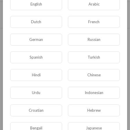
English
Arabic
Condividere
Incorporare
Dutch
French
homonovus
0
SOTTOSCRIVI
German
Russian
0 Iscritti
In
Comitati Umanistici
Spanish
Turkish
La nuova figura professionale che unisce alle competenze scien
tifiche le competenze umanistiche
Hindi
Chinese
Mostra di più
Urdu
Indonesian
0 Commenti
Ordina Per
sort
Croatian
Hebrew
Pubblicare
Bengali
Japanese