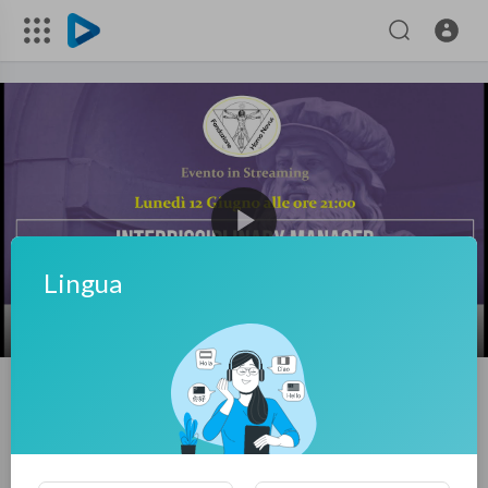
Lingua
00:00
01:05:34
10
INTERDISCIPLINARY MANAGER
61
Visualizzazioni
·
13/06/23
0
0